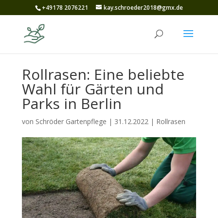
+49178 2076221
kay.schroeder2018@gmx.de
Rollrasen: Eine beliebte
Wahl für Gärten und
Parks in Berlin
von
Schröder Gartenpflege
|
31.12.2022
|
Rollrasen